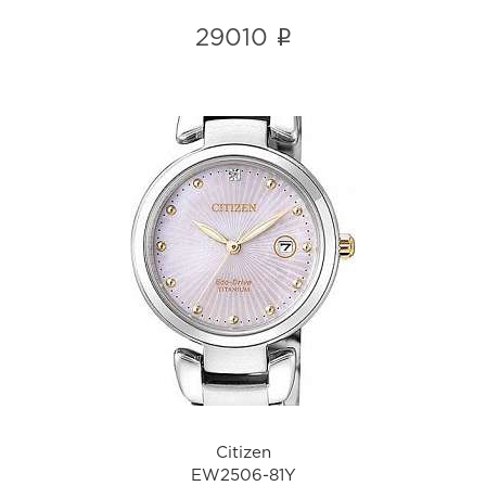
i
29010
Citizen
EW2506-81Y
i
Citizen
EW2506-81Y