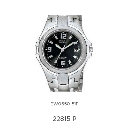
EW0650-51F
i
EW0650-51F
i
22815