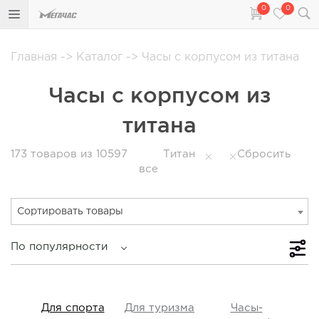
0
0
Главная
->
Каталог
->
Часы с корпусом из титана
Часы с корпусом из
титана
173
товаров из 10597
Титан
Сбросить
все
Сортировать товары
По популярности
iss
Для спорта
Для туризма
Часы-
Прот