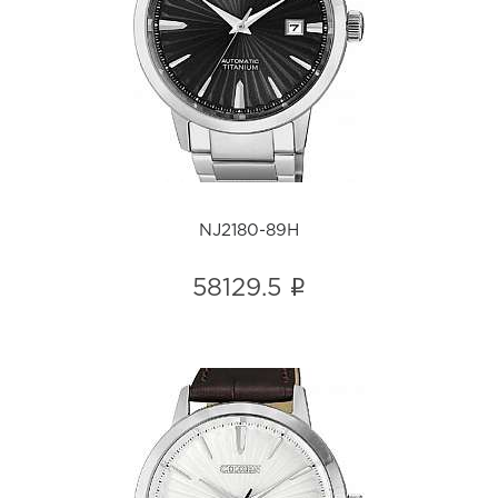
NJ2180-89H
i
NJ2180-89H
i
58129.5