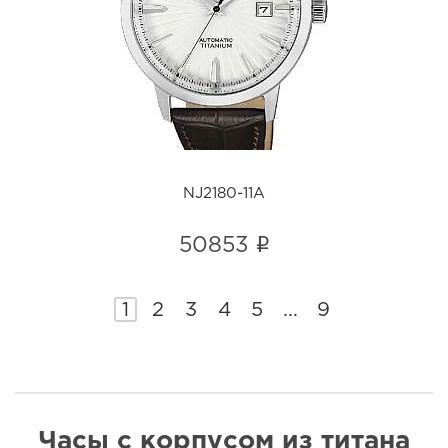
NJ2180-11A
i
NJ2180-11A
i
50853
1
2
3
4
5
...
9
Часы с корпусом из титана