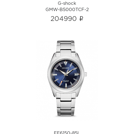
G-shock
GMW-B5000TCF-2
i
204990
FE6150-85L
i
FE6150-85L