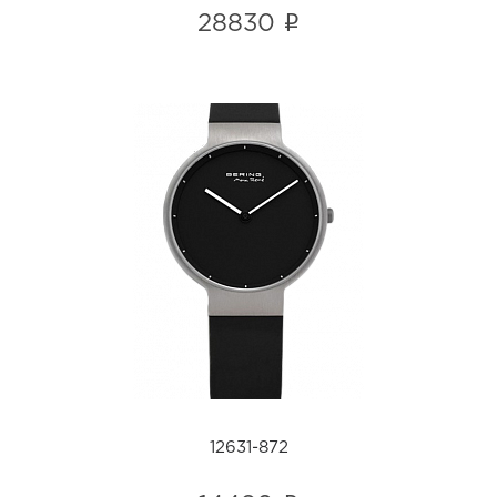
i
28830
12631-872
i
12631-872