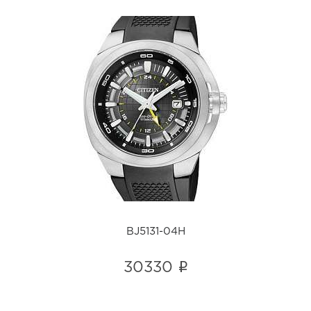
BJ5131-04H
i
BJ5131-04H
i
30330