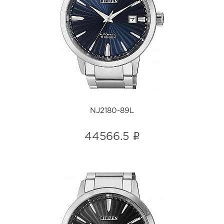
NJ2180-89L
i
NJ2180-89L
i
44566.5