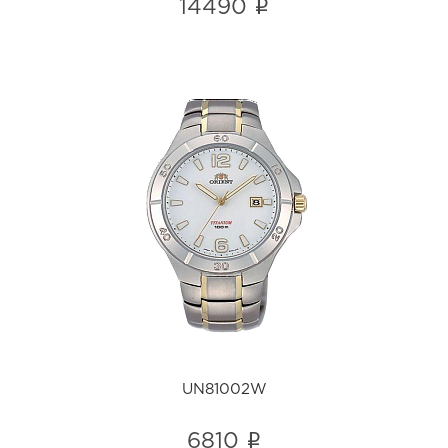
i
14490
UN81002W
i
UN81002W
i
6810