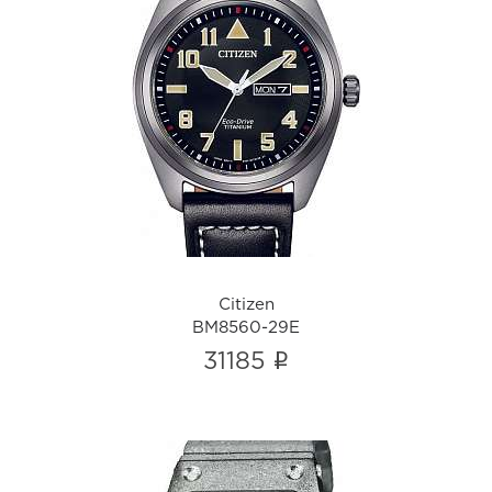
Citizen
BM8560-29E
i
Citizen
BM8560-29E
i
31185