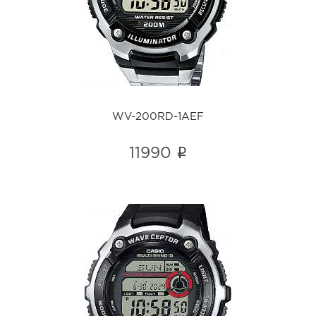
i
WV-200RD-1AEF
i
11990
WV-200R-1AEF