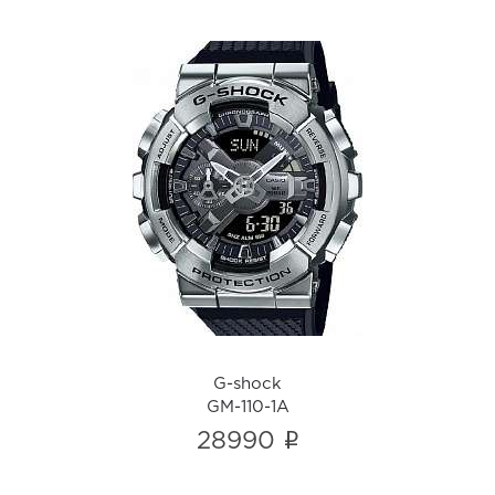
G-shock
GM-110-1A
i
G-shock
GM-110-1A
i
28990