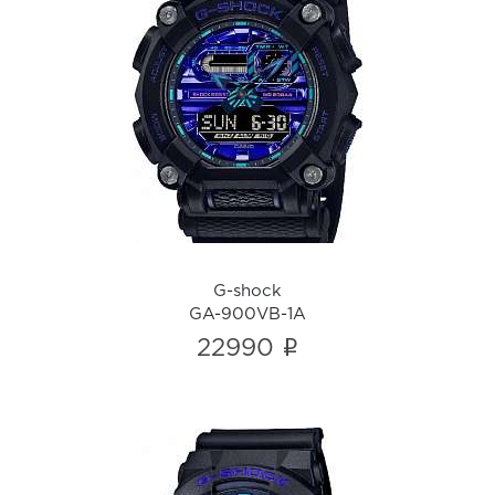
G-shock
GA-900VB-1A
i
G-shock
GA-900VB-1A
i
22990