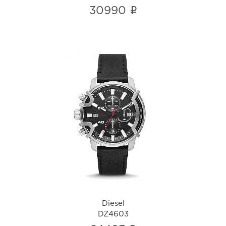
i
30990
Diesel
DZ4603
i
Diesel
DZ4603