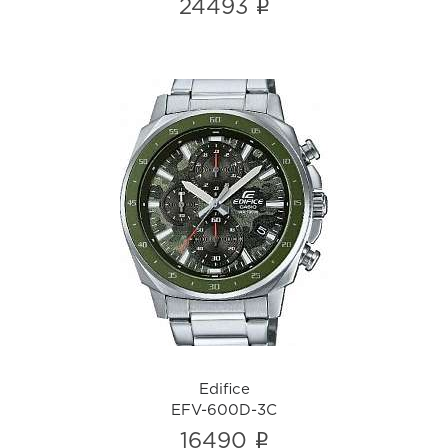
i
24493
Edifice
EFV-600D-3C
i
Edifice
EFV-600D-3C
i
16490