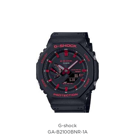
а
G-shock
GA-B2100BNR-1A
i
G-shock
GA-B2100BNR-1A