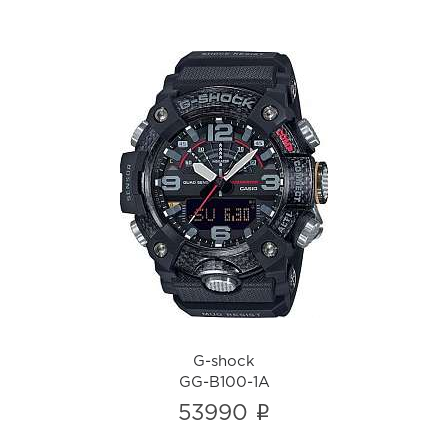
G-shock
GG-B100-1A
i
G-shock
GG-B100-1A
i
53990