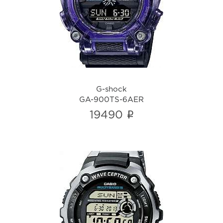
GA-900TS-6AER
i
G-shock
GA-900TS-6AER
i
19490
WV-200RD-1AEF