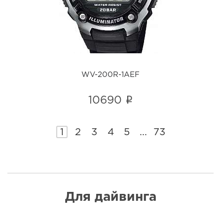
i
WV-200R-1AEF
i
10690
1
2
3
4
5
...
73
Для дайвинга