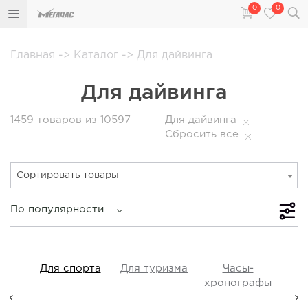
0
0
Главная
->
Каталог
->
Для дайвинга
Для дайвинга
1459
товаров из 10597
Для дайвинга
Сбросить все
Сортировать товары
По популярности
iss
Для спорта
Для туризма
Часы-
Прот
y,
хронографы
ые,