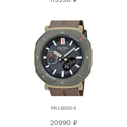
i
115990
PRJ-B001-5
i
PRJ-B001-5
i
20990