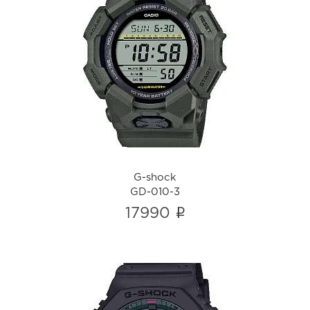
G-shock
GD-010-3
i
G-shock
GD-010-3
i
17990