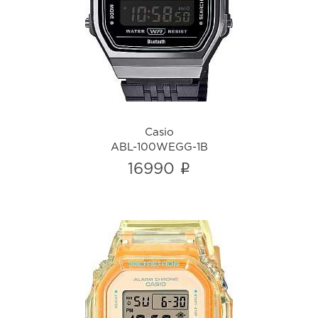
ABL-100WEGG-1B
i
Casio
ABL-100WEGG-1B
i
16990
Baby-G