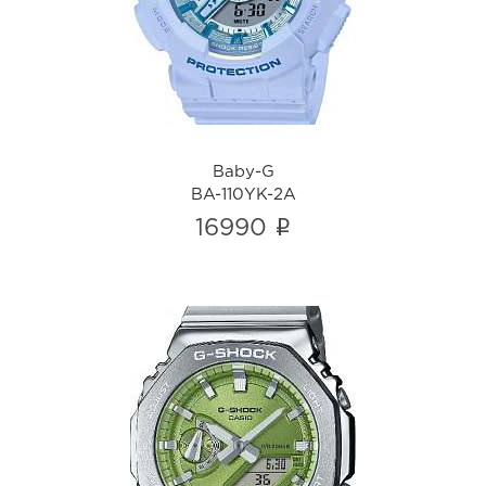
i
Baby-G
BA-110YK-2A
i
16990
G-shock
GM-2110D-3A