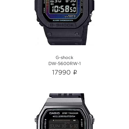
G-shock
DW-5600RW-1
i
G-shock
DW-5600RW-1
i
17990
Casio