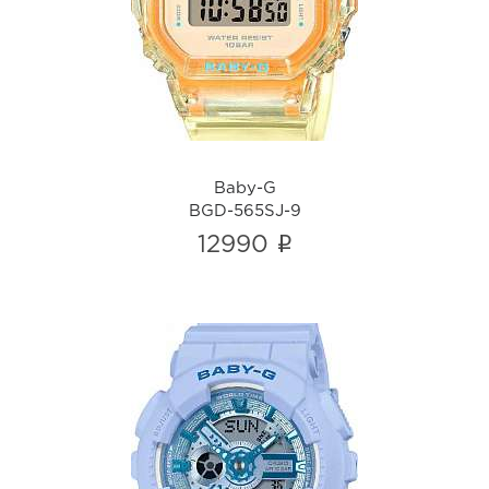
BGD-565SJ-9
i
Baby-G
BGD-565SJ-9
i
12990
Baby-G
BA-110YK-2A