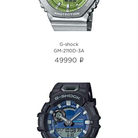
i
G-shock
GM-2110D-3A
i
49990
G-shock
GBA-900CB-1A
i