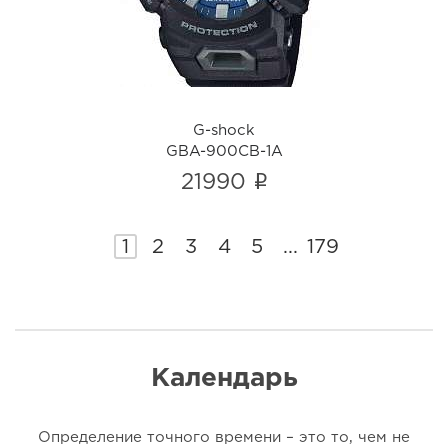
G-shock
GBA-900CB-1A
i
21990
1
2
3
4
5
...
179
Календарь
Определение точного времени – это то, чем не