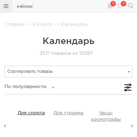
0
0
Главная
->
Каталог
->
Календарь
Календарь
3571
товаров из 10597
Сортировать товары
По популярности
iss
Для спорта
Для туризма
Часы-
Прот
y,
хронографы
ые,
а