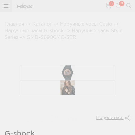
0
0
Главная
->
Каталог
->
Наручные часы Casio
->
Наручные часы G-shock
->
Наручные часы Style
Series
->
GMD-S6900MC-3ER
Поделиться
G-shock