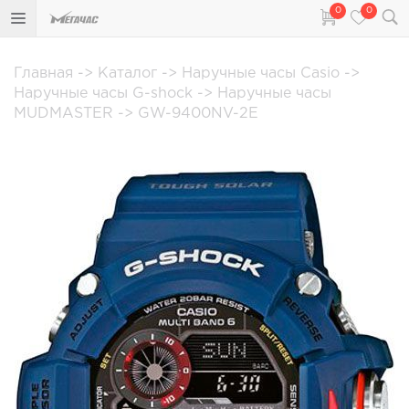
0
0
Главная
->
Каталог
->
Наручные часы Casio
->
Наручные часы G-shock
->
Наручные часы
MUDMASTER
->
GW-9400NV-2E