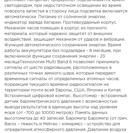
дисплеем. Rangeman. Циферблат подсвечивается ярким
светодиодом, при недостаточном освещении во время
поворота запястья в сторону лица подсветка включается
автоматически. Питание от солнечной энергии,
индикатор заряда батареи. Противоударный корпус.
Механизм часов помещен в корпус из прочного
материала, который надежно защитит от внешних
воздействий. защищает механизм от ударов и вибрации.
Функция автоматического сохранения энергии. Время
работы аккумулятора без подзарядки - 8 месяцев, при
включенной функции сохранения энергии - 23
месяцаТехнология Multi Band 6 позволяет принимать
сигналы от шести радиовышек, расположенных в
различных точках земного шара, которые передают
временные сигналы от определенных атомных часов.
Коррекция текущего времени радиосигналом на
территории почти всей Европы, США, Японии и Китая.
Встроенный цифровой компас. Высотомер - встроенный
датчик барометрического давления с возможностью
вывода результатов в единицах высоты над уровнем
моря (от -700 до 10000 метров). Память данных
высотометра до 40 записей. Барометр Барометр (от греч.
Baros – тяжесть и Metreo – измеряю) – устройство для
определения атмосферного давления. Давление воздуха