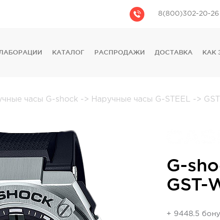
8(800)302-20-26
ЛАБОРАЦИИ
КАТАЛОГ
РАСПРОДАЖИ
ДОСТАВКА
КАК 
CASIO
CITIZEN
GUESS
учные часы G-shock
->
Наручные часы G-STEEL
->
GST
FOSSIL
DIESEL
DKNY
PHILIPP PLEIN
G-sho
GST-
+ 9448.5 бон