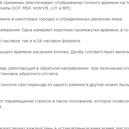
й приемник обеспечивает отображение точного времени на т
гналы DCF, MSF, WWVB, JJY и BPC.
ени в некоторых городах и определенных регионах мира.
змерения. Одна измеряет короткие промежутки времени, в то 
-часовом, так и в 24-часовом формате.
стекшего времени касанием кнопки. Дробь соответствует велич
омер, работающий в обратном направлении: при окончании отсч
тановок обратного отсчета.
 кнопок при переходе из одного режима в другой может быть
т перемещение стрелок в такое положение, которое позволи
.
игнал звучит каждый день в установленное вами время. Число