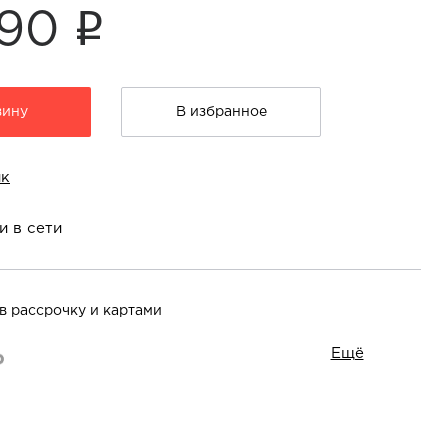
i
990
зину
В избранное
ик
и в сети
в рассрочку и картами
Ещё