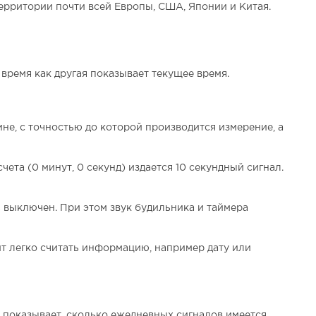
ерритории почти всей Европы, США, Японии и Китая.
время как другая показывает текущее время.
ине, с точностью до которой производится измерение, а
ета (0 минут, 0 секунд) издается 10 секундный сигнал.
 выключен. При этом звук будильника и таймера
т легко считать информацию, например дату или
 показывает, сколько ежедневных сигналов имеется.