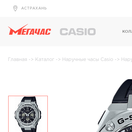
АСТРАХАНЬ
КОЛ
Главная
->
Каталог
->
Наручные часы Casio
->
Нар