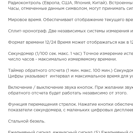
Радиоконтроль
(Европа, США, Япония, Китай). Встроенны
Часы, отмеченные данным символом, могут принимать си
Мировое время.
Обеспечивает отображение текущего врем
Сплит-хронограф
. Две независимых системы измерения и
Формат времени 12/24
Время может отображаться как в 12
Секундомер
(1/100 сек. макс. 1 час) Точное измерение и
число часов - максимально измеряемому времени.
Таймер обратного отсчета
(1 мин. макс. 100 мин.) Секунд
Цифры указывают интервал и максимальное время для ус
Включение / выключение звука кнопок.
При желании звук
обратного отсчета будет работать независимо от этого.
Функция перемещения стрелок.
Нажатие кнопки обеспечи
показатели секундомера, с маленьких цифровых дисплеев
Стальной безель.
Ежедневный сигнал
, ежечасный сигнал (5) Ежедневный с