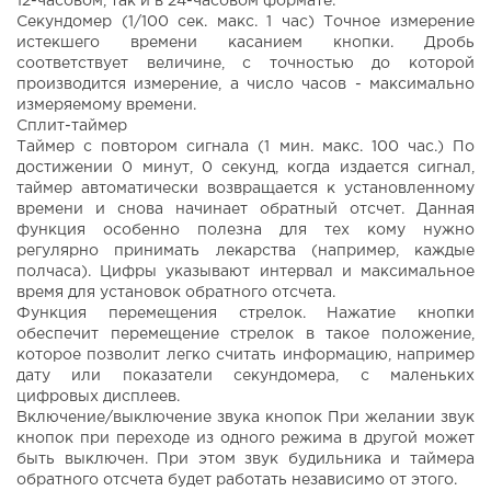
12-часовом, так и в 24-часовом формате.
Секундомер (1/100 сек. макс. 1 час) Точное измерение
истекшего времени касанием кнопки. Дробь
соответствует величине, с точностью до которой
производится измерение, а число часов - максимально
измеряемому времени.
Сплит-таймер
Таймер с повтором сигнала (1 мин. макс. 100 час.) По
достижении 0 минут, 0 секунд, когда издается сигнал,
таймер автоматически возвращается к установленному
времени и снова начинает обратный отсчет. Данная
функция особенно полезна для тех кому нужно
регулярно принимать лекарства (например, каждые
полчаса). Цифры указывают интервал и максимальное
время для установок обратного отсчета.
Функция перемещения стрелок. Нажатие кнопки
обеспечит перемещение стрелок в такое положение,
которое позволит легко считать информацию, например
дату или показатели секундомера, с маленьких
цифровых дисплеев.
Включение/выключение звука кнопок При желании звук
кнопок при переходе из одного режима в другой может
быть выключен. При этом звук будильника и таймера
обратного отсчета будет работать независимо от этого.