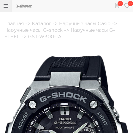
0
0
Главная
->
Каталог
->
Наручные часы Casio
->
Наручные часы G-shock
->
Наручные часы G-
STEEL
->
GST-W300-1A