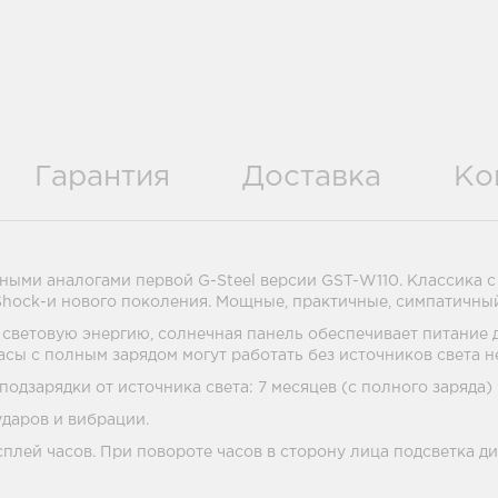
Гарантия
Доставка
Ко
ми аналогами первой G-Steel версии GST-W110. Классика с а
-Shock-и нового поколения. Мощные, практичные, симпатичны
 световую энергию, солнечная панель обеспечивает питание 
ы с полным зарядом могут работать без источников света н
дзарядки от источника света: 7 месяцев (с полного заряда)
даров и вибрации.
плей часов. При повороте часов в сторону лица подсветка д