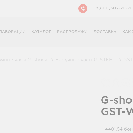
8(800)302-20-26
ЛАБОРАЦИИ
КАТАЛОГ
РАСПРОДАЖИ
ДОСТАВКА
КАК 
CASIO
CITIZEN
GUESS
учные часы G-shock
->
Наручные часы G-STEEL
->
GST
FOSSIL
DIESEL
DKNY
PHILIPP PLEIN
G-sho
GST-
+ 4401.54 бо