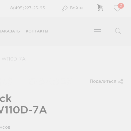
0
8(495)227-25-93
Войти
ЗАКАЗАТЬ
КОНТАКТЫ
-W110D-7A
Поделиться
ck
W110D-7A
нусов