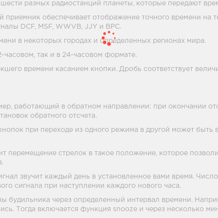
з шести разных радиостанций планеты, которые передают вре
й приемник обеспечивает отображение точного времени на т
гналы DCF, MSF, WWVB, JJY и BPC.
ени в некоторых городах и определенных регионах мира.
-часовом, так и в 24-часовом формате.
стекшего времени касанием кнопки. Дробь соответствует велич
омер, работающий в обратном направлении: при окончании отсч
тановок обратного отсчета.
нопок при переходе из одного режима в другой может быть в
т перемещение стрелок в такое положение, которое позволи
.
гнал звучит каждый день в установленное вами время. Число
ого сигнала при наступлении каждого нового часа.
ы будильника через определенный интервал времени. Наприм
ись. Тогда включается функция snooze и через несколько ми