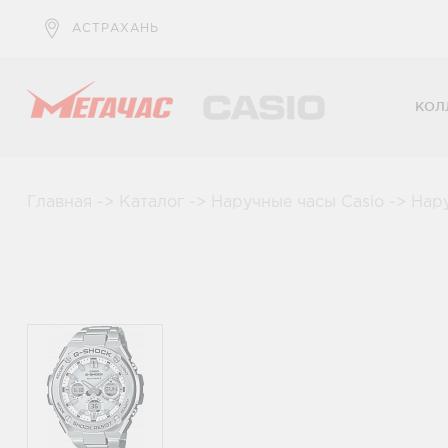
АСТРАХАНЬ
КОЛ
Главная
->
Каталог
->
Наручные часы Casio
->
Нар