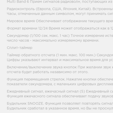
Multi Band 6 Прием сигналов радиоволн, поступающих и
Радиоконтроль (Европа, США, Япония, Китай). Встроенны
Часы, отмеченные данным символом, могут принимать си
Мировое время Обеспечивает отображение текущего врем
Формат времени 12/24 Время может отображаться как в 12
Секундомер (1/100 сек. макс. 1 час) Точное измерение и
число часов - максимально измеряемому времени.
Сплит-таймер
Таймер обратного отсчета (1 мин. макс. 100 мин.) Секунд
Цифры указывают интервал и максимальное время для ус
Включение/выключение звука кнопок При желании звук к
отсчета будет работать независимо от этого.
Функция перемещения стрелок. Нажатие кнопки обеспечи
показатели секундомера, с маленьких цифровых дисплеев
Ежедневный сигнал, ежечасный сигнал (5) Ежедневный си
Функция ежечасного сигнала обеспечивает подачу звуков
Будильник SNOOZE. Функция позволяет повторять сигнал
Будильник сработал в указанное время, но Вы не проснул