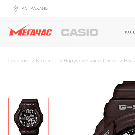
АСТРАХАНЬ
КОЛ
Главная
->
Каталог
->
Наручные часы Casio
->
Нар