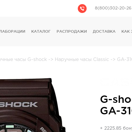
8(800)302-20-26
ЛАБОРАЦИИ
КАТАЛОГ
РАСПРОДАЖИ
ДОСТАВКА
КАК 
CASIO
CITIZEN
GUESS
учные часы G-shock
->
Наручные часы Classic
->
GA-31
FOSSIL
DIESEL
DKNY
PHILIPP PLEIN
G-sho
GA-31
+ 2225.85 бо