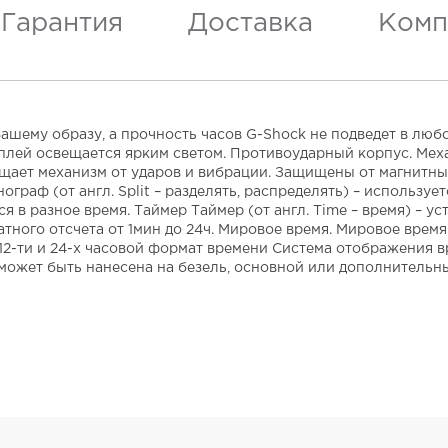
Гарантия
Доставка
Комп
ему образу, а прочность часов G-Shock не подведет в любой
плей освещается ярким светом. Противоударный корпус. Мех
ает механизм от ударов и вибрации. Защищены от магнитных
граф (от англ. Split – разделять, распределять) – использу
 в разное время. Таймер Таймер (от англ. Time – время) – у
атного отсчета от 1мин до 24ч. Мировое время. Мировое вре
т 12-ти и 24-х часовой формат времени Система отображения 
а может быть нанесена на безель, основной или дополнитель