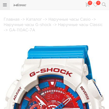
0
0
Главная
->
Каталог
->
Наручные часы Casio
->
Наручные часы G-shock
->
Наручные часы Classic
->
GA-110AC-7A