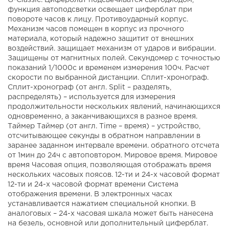
G-Classic. Циферблат подсвечиватся светодиодом,
функция автоподсветки освещает циферблат при
повороте часов к лицу. Противоударный корпус.
Механизм часов помещен в корпус из прочного
материала, который надежно защитит от внешних
воздействий. защищает механизм от ударов и вибрации.
Защищены от магнитных полей. Секундомер с точностью
показаний 1/1000с и временем измерения 100ч. Расчет
скорости по выбранной дистанции. Сплит-хронограф.
Сплит-хронограф (от англ. Split – разделять,
распределять) – используется для измерения
продолжительности нескольких явлений, начинающихся
одновременно, а заканчивающихся в разное время.
Таймер Таймер (от англ. Time – время) – устройство,
отсчитывающее секунды в обратном направлении в
заранее заданном интервале времени. обратного отсчета
от 1мин до 24ч с автоповтором. Мировое время. Мировое
время Часовая опция, позволяющая отображать время
нескольких часовых поясов. 12-ти и 24-х часовой формат
12-ти и 24-х часовой формат времени Система
отображения времени. В электронных часах
устанавливается нажатием специальной кнопки. В
аналоговых – 24-х часовая шкала может быть нанесена
на безель, основной или дополнительный циферблат.