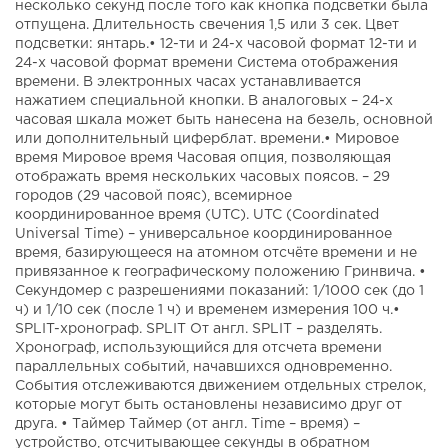
несколько секунд после того как кнопка подсветки была
отпущена. Длительность свечения 1,5 или 3 сек. Цвет
подсветки: янтарь.• 12-ти и 24-х часовой формат 12-ти и
24-х часовой формат времени Система отображения
времени. В электронных часах устанавливается
нажатием специальной кнопки. В аналоговых – 24-х
часовая шкала может быть нанесена на безель, основной
или дополнительный циферблат. времени.• Мировое
время Мировое время Часовая опция, позволяющая
отображать время нескольких часовых поясов. – 29
городов (29 часовой пояс), всемирное
координированное время (UTC). UTC (Coordinated
Universal Time) – универсальное координированное
время, базирующееся на атомном отсчёте времени и не
привязанное к географическому положению Гринвича. •
Секундомер с разрешениями показаний: 1/1000 сек (до 1
ч) и 1/10 сек (после 1 ч) и временем измерения 100 ч.•
SPLIT-хронограф. SPLIT От англ. SPLIT – разделять.
Хронограф, использующийся для отсчета времени
параллельных событий, начавшихся одновременно.
События отслеживаются движением отдельных стрелок,
которые могут быть остановлены независимо друг от
друга. • Таймер Таймер (от англ. Time – время) –
устройство, отсчитывающее секунды в обратном