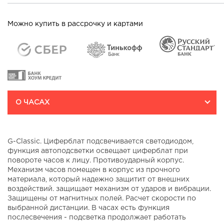
Магазины в г. Астрахань:
т/ц "Авиапарк" ул.
Можно купить в рассрочку и картами
Авиаконструктора Микояна
д.10
На карте
т/ц "EUROPOLIS" пр-т Мира,
д.211 корп.2
На карте
О ЧАСАХ
G-Classic. Циферблат подсвечивается светодиодом,
функция автоподсветки освещает циферблат при
повороте часов к лицу. Противоударный корпус.
Механизм часов помещен в корпус из прочного
материала, который надежно защитит от внешних
воздействий. защищает механизм от ударов и вибрации.
Защищены от магнитных полей. Расчет скорости по
выбранной дистанции. В часах есть функция
послесвечения - подсветка продолжает работать