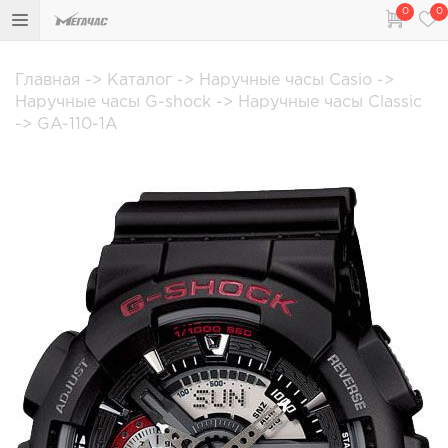
0
0
Главная
->
Каталог
->
Наручные часы Casio
->
Наручные часы G-shock
->
Наручные часы Classic
->
GA-110-1A