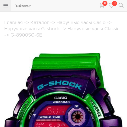
0
0
Главная
->
Каталог
->
Наручные часы Casio
->
Наручные часы G-shock
->
Наручные часы Classic
->
G-8900SC-6E