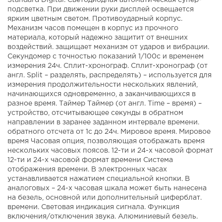
Standard Digital. Светодиодная автоматическая супер-
подсветка. При движении руки дисплей освещается
ярким цветным светом. Противоударный корпус.
Механизм часов помещен в корпус из прочного
материала, который надежно защитит от внешних
воздействий. защищает механизм от ударов и вибрации.
Секундомер с точностью показаний 1/100с и временем
измерения 24ч. Сплит-хронограф. Сплит-хронограф (от
англ. Split – разделять, распределять) – используется для
измерения продолжительности нескольких явлений,
начинающихся одновременно, а заканчивающихся в
разное время. Таймер Таймер (от англ. Time – время) –
устройство, отсчитывающее секунды в обратном
направлении в заранее заданном интервале времени.
обратного отсчета от 1с до 24ч. Мировое время. Мировое
время Часовая опция, позволяющая отображать время
нескольких часовых поясов. 12-ти и 24-х часовой формат
12-ти и 24-х часовой формат времени Система
отображения времени. В электронных часах
устанавливается нажатием специальной кнопки. В
аналоговых – 24-х часовая шкала может быть нанесена
на безель, основной или дополнительный циферблат.
времени. Световая индикация сигнала. Функция
включения/отключения звука. Алюминиевый безель.