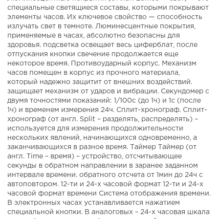
специальные светящиеся составы, которыми покрывают
элементы часов. Их ключевое свойство — способность
излучать свет в темноте. Люминесцентные покрытия,
применяемые в часах, абсолютно безопасны для
здоровья. подсветка освещает весь циферблат, после
отпускания кнопки свечение продолжается еще
некоторое время. Противоударный корпус. Механизм
часов помещен в корпус из прочного материала,
который надежно защитит от внешних воздействий.
защищает механизм от ударов и вибрации. Секундомер с
двумя точностями показаний: 1/100с (до 1ч) и 1с (после
1ч) и временем измерения 24ч. Сплит-хронограф. Сплит-
хронограф (от англ. Split – разделять, распределять) –
используется для измерения продолжительности
нескольких явлений, начинающихся одновременно, а
заканчивающихся в разное время. Таймер Таймер (от
англ. Time – время) – устройство, отсчитывающее
секунды в обратном направлении в заранее заданном
интервале времени. обратного отсчета от 1мин до 24ч с
автоповтором. 12-ти и 24-х часовой формат 12-ти и 24-х
часовой формат времени Система отображения времени.
В электронных часах устанавливается нажатием
специальной кнопки. В аналоговых – 24-х часовая шкала