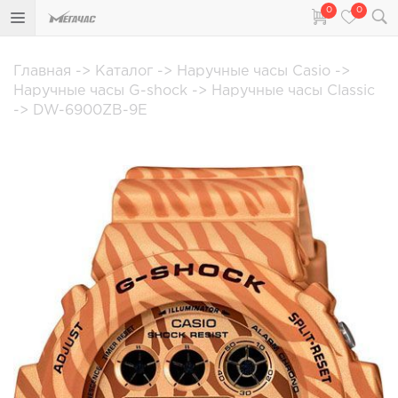
0
0
Главная
->
Каталог
->
Наручные часы Casio
->
Наручные часы G-shock
->
Наручные часы Classic
->
DW-6900ZB-9E