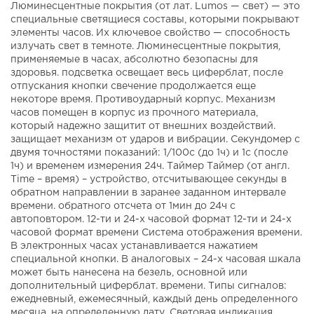
Люминесцентные покрытия (от лат. Lumos — свет) — это
специальные светящиеся составы, которыми покрывают
элементы часов. Их ключевое свойство — способность
излучать свет в темноте. Люминесцентные покрытия,
применяемые в часах, абсолютно безопасны для
здоровья. подсветка освещает весь циферблат, после
отпускания кнопки свечение продолжается еще
некоторе время. Противоударный корпус. Механизм
часов помещен в корпус из прочного материала,
который надежно защитит от внешних воздействий.
защищает механизм от ударов и вибрации. Секундомер с
двумя точностями показаний: 1/100с (до 1ч) и 1с (после
1ч) и временем измерения 24ч. Таймер Таймер (от англ.
Time – время) – устройство, отсчитывающее секунды в
обратном направлении в заранее заданном интервале
времени. обратного отсчета от 1мин до 24ч с
автоповтором. 12-ти и 24-х часовой формат 12-ти и 24-х
часовой формат времени Система отображения времени.
В электронных часах устанавливается нажатием
специальной кнопки. В аналоговых – 24-х часовая шкала
может быть нанесена на безель, основной или
дополнительный циферблат. времени. Типы сигналов:
ежедневный, ежемесячный, каждый день определенного
месяца, на определенную дату. Световая индикация