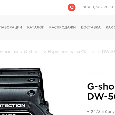
8(800)302-20-26
ЛАБОРАЦИИ
КАТАЛОГ
РАСПРОДАЖИ
ДОСТАВКА
КАК 
CASIO
CITIZEN
GUESS
учные часы G-shock
->
Наручные часы Classic
->
DW-56
FOSSIL
DIESEL
DKNY
PHILIPP PLEIN
G-sho
DW-5
+ 2473.5 бон