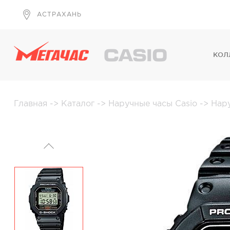
АСТРАХАНЬ
КОЛ
Главная
->
Каталог
->
Наручные часы Casio
->
Нар