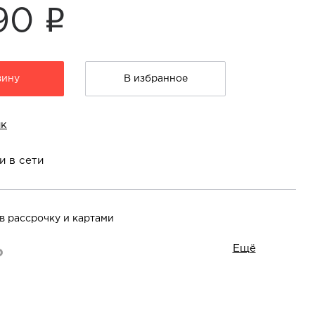
i
490
зину
В избранное
ик
и в сети
в рассрочку и картами
Ещё